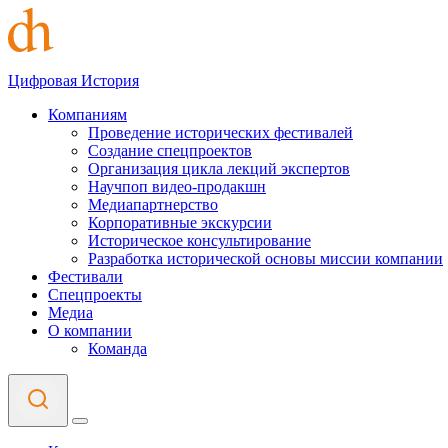
Цифровая История
Компаниям
Проведение исторических фестивалей
Создание спецпроектов
Организация цикла лекций экспертов
Научпоп видео-продакшн
Медиапартнерство
Корпоративные экскурсии
Историческое консультирование
Разработка исторической основы миссии компании
Фестивали
Спецпроекты
Медиа
О компании
Команда